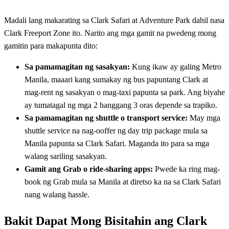
Madali lang makarating sa Clark Safari at Adventure Park dahil nasa
Clark Freeport Zone ito. Narito ang mga gamit na pwedeng mong
gamitin para makapunta dito:
Sa pamamagitan ng sasakyan:
Kung ikaw ay galing Metro
Manila, maaari kang sumakay ng bus papuntang Clark at
mag-rent ng sasakyan o mag-taxi papunta sa park. Ang biyahe
ay tumatagal ng mga 2 hanggang 3 oras depende sa trapiko.
Sa pamamagitan ng shuttle o transport service:
May mga
shuttle service na nag-ooffer ng day trip package mula sa
Manila papunta sa Clark Safari. Maganda ito para sa mga
walang sariling sasakyan.
Gamit ang Grab o ride-sharing apps:
Pwede ka ring mag-
book ng Grab mula sa Manila at diretso ka na sa Clark Safari
nang walang hassle.
Bakit Dapat Mong Bisitahin ang Clark