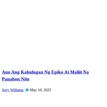
News
Ano Ang Kahulugan Ng Epiko At Maliit Na
Panahon Nito
Jerry Williams
May 10, 2025