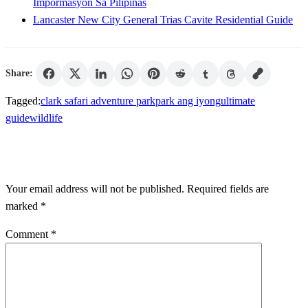
Impormasyon Sa Pilipinas
Lancaster New City General Trias Cavite Residential Guide
Share:
Tagged:
clark safari adventure park
park ang iyong
ultimate
guide
wildlife
LEAVE A RESPONSE
Your email address will not be published.
Required fields are
marked
*
Comment
*