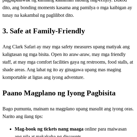
dito, ang bonding moments kasama ang pamilya o mga kaibigan ay
tunay na kakambal ng paglilibot dito.
3. Safe at Family-Friendly
Ang Clark Safari ay may mga safety measures upang matiyak ang
kaligtasan ng mga bisita. Open ito araw-araw, may mga friendly
staff, at may mga comfort facilities gaya ng restrooms, food stalls, at
shade areas. Ang lahat ng ito ay ginagawa upang mas maging
komportable at ligtas ang iyong adventure.
Paano Magplano ng Iyong Pagbisita
Bago pumunta, mainam na magplano upang masulit ang iyong oras.
Narito ang ilang tips:
Mag-book ng tickets nang maaga
online para maiwasan
ang pila at makakuha ng discounts.