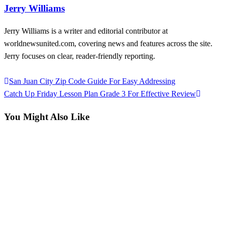
Jerry Williams
Jerry Williams is a writer and editorial contributor at
worldnewsunited.com, covering news and features across the site.
Jerry focuses on clear, reader-friendly reporting.
View all posts
Previous
San Juan City Zip Code Guide For Easy Addressing
Post
Post
Next
Catch Up Friday Lesson Plan Grade 3 For Effective Review
navigation
Post
You Might Also Like