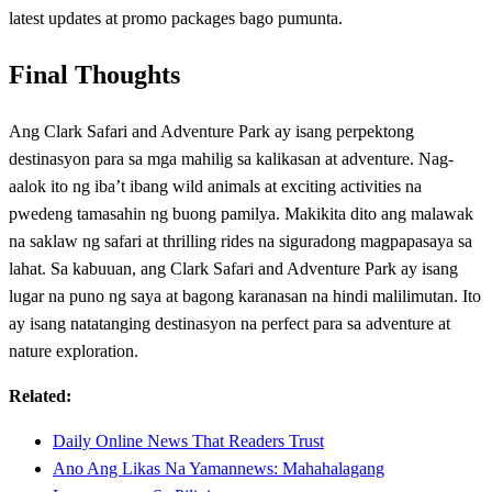
latest updates at promo packages bago pumunta.
Final Thoughts
Ang Clark Safari and Adventure Park ay isang perpektong
destinasyon para sa mga mahilig sa kalikasan at adventure. Nag-
aalok ito ng iba’t ibang wild animals at exciting activities na
pwedeng tamasahin ng buong pamilya. Makikita dito ang malawak
na saklaw ng safari at thrilling rides na siguradong magpapasaya sa
lahat. Sa kabuuan, ang Clark Safari and Adventure Park ay isang
lugar na puno ng saya at bagong karanasan na hindi malilimutan. Ito
ay isang natatanging destinasyon na perfect para sa adventure at
nature exploration.
Related:
Daily Online News That Readers Trust
Ano Ang Likas Na Yamannews: Mahahalagang