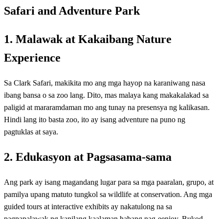
Safari and Adventure Park
1. Malawak at Kakaibang Nature
Experience
Sa Clark Safari, makikita mo ang mga hayop na karaniwang nasa
ibang bansa o sa zoo lang. Dito, mas malaya kang makakalakad sa
paligid at mararamdaman mo ang tunay na presensya ng kalikasan.
Hindi lang ito basta zoo, ito ay isang adventure na puno ng
pagtuklas at saya.
2. Edukasyon at Pagsasama-sama
Ang park ay isang magandang lugar para sa mga paaralan, grupo, at
pamilya upang matuto tungkol sa wildlife at conservation. Ang mga
guided tours at interactive exhibits ay nakatulong na sa
pagpapalawak ng kanilang kaalaman habang nag-eenjoy. Bukod