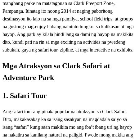
manghang parke na matatagpuan sa Clark Freeport Zone,
Pampanga. Itinatag ito noong 2014 at naging paboritong
destinasyon ito lalo na sa mga pamilya, school field trips, at groups
na gustong mag-enjoy habang natututo tungkol sa kalikasan at mga
hayop. Ang park ay kilala hindi lang sa dami ng hayop na makikita
dito, kundi pati na rin sa mga exciting na activities na pwedeng
subukan, gaya ng safari tour, zipline, at mga interactive na exhibits.
Mga Atraksyon sa Clark Safari at
Adventure Park
1. Safari Tour
Ang safari tour ang pinakapopular na atraksyon sa Clark Safari.
Dito, makakasakay ka sa isang sasakyan na magdadala sa’yo sa
isang “safari” kung saan makikita mo ang iba’t ibang uri ng hayop
na nakatira sa kanilang natural na paligid. Pwede mong makita ang