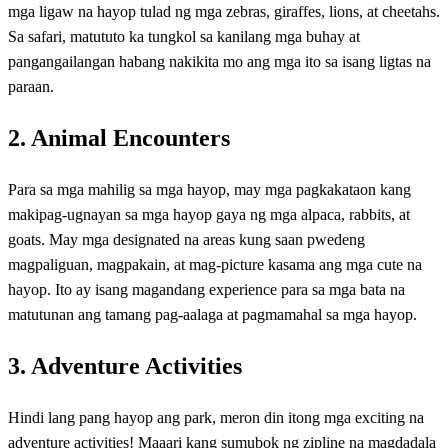
mga ligaw na hayop tulad ng mga zebras, giraffes, lions, at cheetahs.
Sa safari, matututo ka tungkol sa kanilang mga buhay at
pangangailangan habang nakikita mo ang mga ito sa isang ligtas na
paraan.
2. Animal Encounters
Para sa mga mahilig sa mga hayop, may mga pagkakataon kang
makipag-ugnayan sa mga hayop gaya ng mga alpaca, rabbits, at
goats. May mga designated na areas kung saan pwedeng
magpaliguan, magpakain, at mag-picture kasama ang mga cute na
hayop. Ito ay isang magandang experience para sa mga bata na
matutunan ang tamang pag-aalaga at pagmamahal sa mga hayop.
3. Adventure Activities
Hindi lang pang hayop ang park, meron din itong mga exciting na
adventure activities! Maaari kang sumubok ng zipline na magdadala