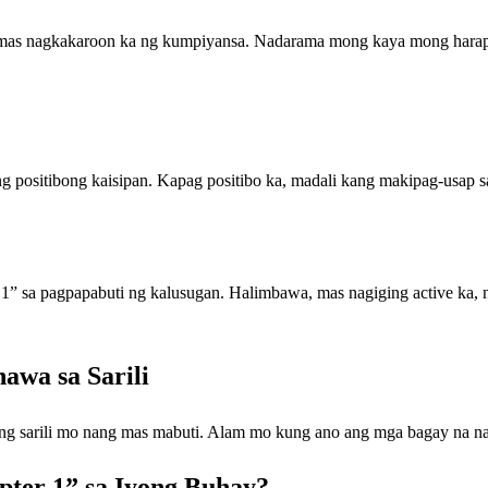
mas nagkakaroon ka ng kumpiyansa. Nadarama mong kaya mong harap
g positibong kaisipan. Kapag positibo ka, madali kang makipag-usap
1” sa pagpapabuti ng kalusugan. Halimbawa, mas nagiging active ka, n
awa sa Sarili
 ang sarili mo nang mas mabuti. Alam mo kung ano ang mga bagay na na
pter 1” sa Iyong Buhay?