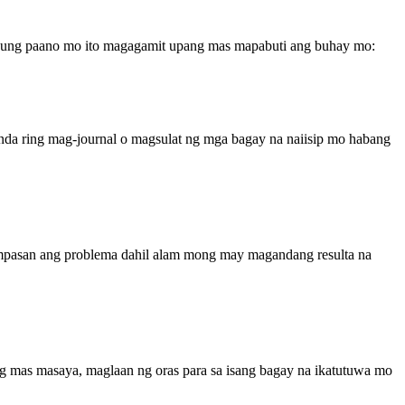
s kung paano mo ito magagamit upang mas mapabuti ang buhay mo:
anda ring mag-journal o magsulat ng mga bagay na naiisip mo habang
ampasan ang problema dahil alam mong may magandang resulta na
 mas masaya, maglaan ng oras para sa isang bagay na ikatutuwa mo