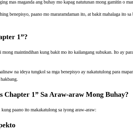
iging mas maganda ang buhay mo kapag natutunan mong gamitin o ma
hing benepisyo, paano mo mararamdaman ito, at bakit mahalaga ito sa
apter 1”?
mong maintindihan kung bakit mo ito kailangang subukan. Ito ay para
linaw na ideya tungkol sa mga benepisyo ay nakatutulong para mapana
 hakbang.
ts Chapter 1” Sa Araw-araw Mong Buhay?
an kung paano ito makakatulong sa iyong araw-araw:
pekto