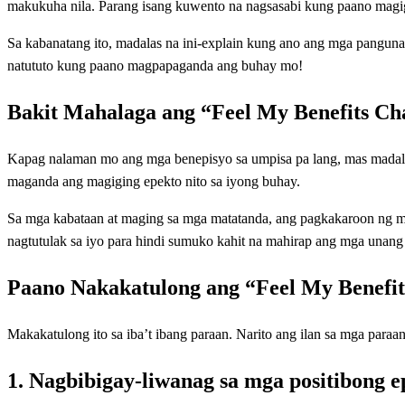
makukuha nila. Parang isang kuwento na nagsasabi kung paano mag
Sa kabanatang ito, madalas na ini-explain kung ano ang mga panguna
natututo kung paano magpapaganda ang buhay mo!
Bakit Mahalaga ang “Feel My Benefits Ch
Kapag nalaman mo ang mga benepisyo sa umpisa pa lang, mas madali 
maganda ang magiging epekto nito sa iyong buhay.
Sa mga kabataan at maging sa mga matatanda, ang pagkakaroon ng ma
nagtutulak sa iyo para hindi sumuko kahit na mahirap ang mga unang
Paano Nakakatulong ang “Feel My Benefi
Makakatulong ito sa iba’t ibang paraan. Narito ang ilan sa mga para
1. Nagbibigay-liwanag sa mga positibong e