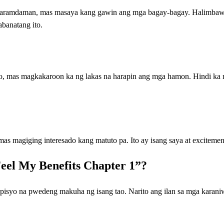
aramdaman, mas masaya kang gawin ang mga bagay-bagay. Halimbaw
banatang ito.
, mas magkakaroon ka ng lakas na harapin ang mga hamon. Hindi ka 
 magiging interesado kang matuto pa. Ito ay isang saya at excitement
eel My Benefits Chapter 1”?
pisyo na pwedeng makuha ng isang tao. Narito ang ilan sa mga karani