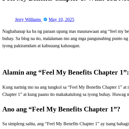
Posted
Jerry Williams
May 10, 2025
on
Naghahanap ka ba ng paraan upang mas maunawaan ang “feel my benef
buhay. Sa blog na ito, malalaman mo ang mga pangunahing punto ng “
iyong pakiramdam at kabuuang kalusugan.
Alamin ang “Feel My Benefits Chapter 1”:
Kung narinig mo na ang tungkol sa “Feel My Benefits Chapter 1” at n
Chapter 1” at kung paano ito makakatulong sa iyong buhay. Huwag mag
Ano ang “Feel My Benefits Chapter 1”?
Sa simpleng salita, ang “Feel My Benefits Chapter 1” ay isang baha