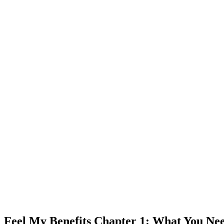
Homepage
News
Feel My Benefits Chapter 1: What You Need To Know
News
Feel My Benefits Chapter 1: What You N