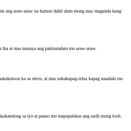
in ang araw-araw na hamon dahil alam mong may maganda kang
 sa iba at mas masaya ang pakiramdam mo araw-araw.
akakaiwas ka sa stress, at mas nakakapag-relax kapag naaalala mo
kakatulong sa iyo at paano mo mapapalakas ang sarili mong loob.