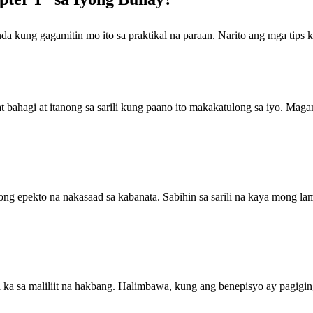
da kung gagamitin mo ito sa praktikal na paraan. Narito ang mga tip
 bahagi at itanong sa sarili kung paano ito makakatulong sa iyo. Mag
g epekto na nakasaad sa kabanata. Sabihin sa sarili na kaya mong l
 sa maliliit na hakbang. Halimbawa, kung ang benepisyo ay pagiging