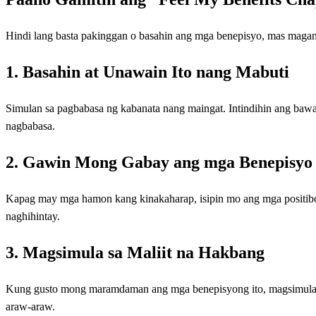
Hindi lang basta pakinggan o basahin ang mga benepisyo, mas magan
1. Basahin at Unawain Ito nang Mabuti
Simulan sa pagbabasa ng kabanata nang maingat. Intindihin ang bawat
nagbabasa.
2. Gawin Mong Gabay ang mga Benepisyo
Kapag may mga hamon kang kinakaharap, isipin mo ang mga positibon
naghihintay.
3. Magsimula sa Maliit na Hakbang
Kung gusto mong maramdaman ang mga benepisyong ito, magsimula ka
araw-araw.