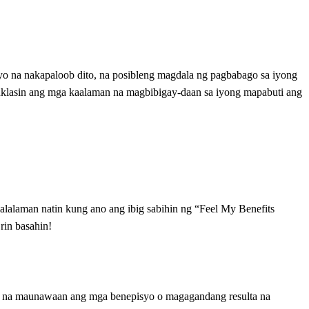
o na nakapaloob dito, na posibleng magdala ng pagbabago sa iyong
Tuklasin ang mga kaalaman na magbibigay-daan sa iyong mapabuti ang
malalaman natin kung ano ang ibig sabihin ng “Feel My Benefits
rin basahin!
 tao na maunawaan ang mga benepisyo o magagandang resulta na