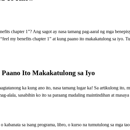
its chapter 1”? Ang sagot ay nasa tamang pag-aaral ng mga benepisy
feel my benefits chapter 1” at kung paano ito makakatulong sa iyo. 
 Paano Ito Makakatulong sa Iyo
agtatanong ka kung ano ito, nasa tamang lugar ka! Sa artikulong ito, 
-alala, sasabihin ko ito sa paraang madaling maintindihan at masaya 
gi o kabanata sa isang programa, libro, o kurso na tumutulong sa mga