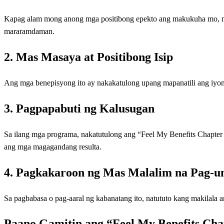
Kapag alam mong anong mga positibong epekto ang makukuha mo, 
mararamdaman.
2. Mas Masaya at Positibong Isip
Ang mga benepisyong ito ay nakakatulong upang mapanatili ang iyon
3. Pagpapabuti ng Kalusugan
Sa ilang mga programa, nakatutulong ang “Feel My Benefits Chapter 
ang mga magagandang resulta.
4. Pagkakaroon ng Mas Malalim na Pag-un
Sa pagbabasa o pag-aaral ng kabanatang ito, natututo kang makilala
Paano Gamitin ang “Feel My Benefits Cha