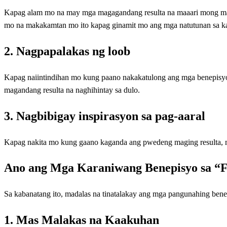
Kapag alam mo na may mga magagandang resulta na maaari mong m
mo na makakamtan mo ito kapag ginamit mo ang mga natutunan sa ka
2. Nagpapalakas ng loob
Kapag naiintindihan mo kung paano nakakatulong ang mga benepisyo
magandang resulta na naghihintay sa dulo.
3. Nagbibigay inspirasyon sa pag-aaral
Kapag nakita mo kung gaano kaganda ang pwedeng maging resulta, mas
Ano ang Mga Karaniwang Benepisyo sa “F
Sa kabanatang ito, madalas na tinatalakay ang mga pangunahing bene
1. Mas Malakas na Kaakuhan