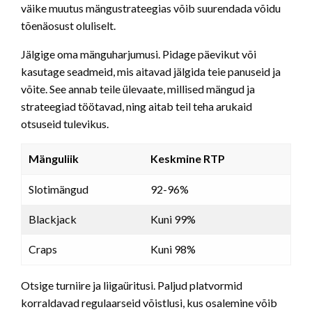
väike muutus mängustrateegias võib suurendada võidu
tõenäosust oluliselt.
Jälgige oma mänguharjumusi. Pidage päevikut või
kasutage seadmeid, mis aitavad jälgida teie panuseid ja
võite. See annab teile ülevaate, millised mängud ja
strateegiad töötavad, ning aitab teil teha arukaid
otsuseid tulevikus.
Mänguliik
Keskmine RTP
Slotimängud
92-96%
Blackjack
Kuni 99%
Craps
Kuni 98%
Otsige turniire ja liigaüritusi. Paljud platvormid
korraldavad regulaarseid võistlusi, kus osalemine võib