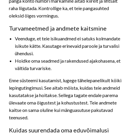
panga konto numbri märkamine aitab kiirelt ja lihtsalt
raha liigutada. Kontrollige ka, et teie pangasuhted
oleksid õiges vormingus.
Turvameetmed ja andmete kaitsmine
Veenduge, et teie isikuandmed ei satuks kolmandate
isikute kätte. Kasutage erinevaid paroole ja turvalisi
ühendusi.
Hoidke oma seadmed ja rakendused ajakohasena, et
vältida turvariske.
Enne süsteemi kasutamist, lugege tähelepanelikult kõiki
lepingutingimusi. See aitab mõista, kuidas teie andmeid
kasutatakse ja hoitakse. Sellega tagate endale parema
ülevaate oma õigustest ja kohustustest. Teie andmete
kaitse on sama oluline kui mänguasutuse pakutavad
teenused.
Kuidas suurendada oma eduvõimalusi