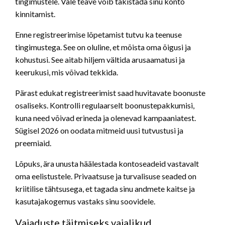
tingimustele. Vale teave võib takistada sinu konto
kinnitamist.
Enne registreerimise lõpetamist tutvu ka teenuse
tingimustega. See on oluline, et mõista oma õigusi ja
kohustusi. See aitab hiljem vältida arusaamatusi ja
keerukusi, mis võivad tekkida.
Pärast edukat registreerimist saad huvitavate boonuste
osaliseks. Kontrolli regulaarselt boonustepakkumisi,
kuna need võivad erineda ja olenevad kampaaniatest.
Sügisel 2026 on oodata mitmeid uusi tutvustusi ja
preemiaid.
Lõpuks, ära unusta häälestada kontoseadeid vastavalt
oma eelistustele. Privaatsuse ja turvalisuse seaded on
kriitilise tähtsusega, et tagada sinu andmete kaitse ja
kasutajakogemus vastaks sinu soovidele.
Vajaduste täitmiseks vajalikud