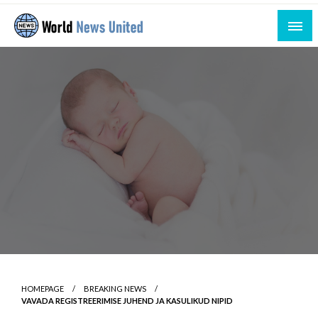
Skip
to
content
Uniting the World Through News
World News United
HOMEPAGE
BREAKING NEWS
VAVADA REGISTREERIMISE JUHEND JA KASULIKUD NIPID