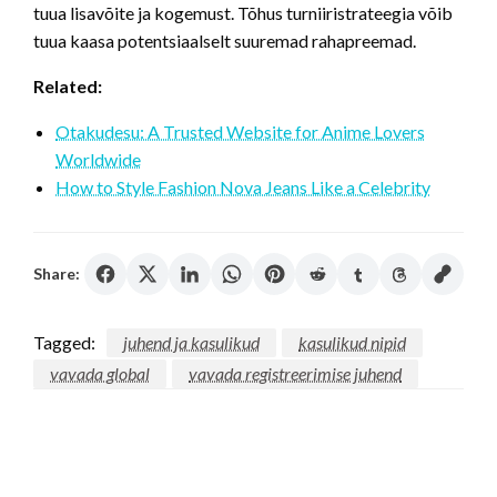
tuua lisavõite ja kogemust. Tõhus turniiristrateegia võib
tuua kaasa potentsiaalselt suuremad rahapreemad.
Related:
Otakudesu: A Trusted Website for Anime Lovers
Worldwide
How to Style Fashion Nova Jeans Like a Celebrity
Share:
Tagged:
juhend ja kasulikud
kasulikud nipid
vavada global
vavada registreerimise juhend
LEAVE A RESPONSE