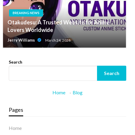
BREAKING NEWS
Otakudesu: A Trusted Website for Anime
Lovers Worldwide
Jerry Williams
March 24, 2026
Search
Search
Home
·
Blog
Pages
Home