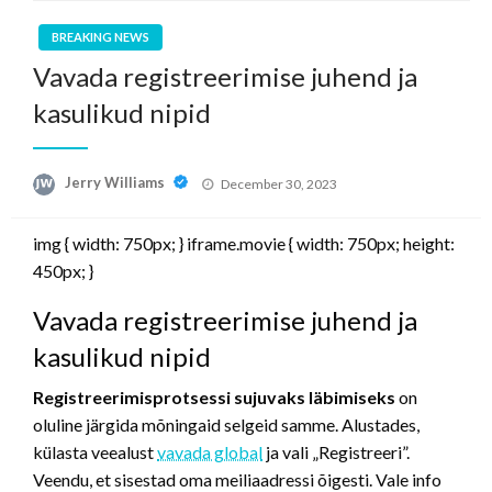
BREAKING NEWS
Vavada registreerimise juhend ja
kasulikud nipid
Posted
Jerry Williams
December 30, 2023
on
img { width: 750px; } iframe.movie { width: 750px; height:
450px; }
Vavada registreerimise juhend ja
kasulikud nipid
Registreerimisprotsessi sujuvaks läbimiseks
on
oluline järgida mõningaid selgeid samme. Alustades,
külasta veealust
vavada global
ja vali „Registreeri”.
Veendu, et sisestad oma meiliaadressi õigesti. Vale info