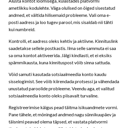
Alusta kontot loomisega, külastades platvormi
ametlikku kodulehte. Väga olulised on õiged sisestatud
andmed, et vältida hilisemaid probleeme. Vali oma e-
posti aadress ja loo tugev parool, mis sisaldab nii tähti
kui numbreid.
Kontrolli, et aadress oleks kehtiv ja aktiivne. Kinnituslink
saadetakse sellele postkastis. Ilma selle sammuta ei saa
sa oma kontot aktiveerida. Jälgi kindlasti, et ei eksiks
spämmikausta, kuna kinnituspost võib sinna sattuda.
Võid samuti kasutada sotsiaalmeedia konto kaudu
sisselogimist. See võib kiirendada protsessi ja vähendada
unustatud paroolide probleeme. Veendu aga, et valitud
sotsiaalmeedia konto oleks piisavalt turvaline.
Registreerimise käigus pead täitma isikuandmete vormi.
Pane tähele, et mõningad andmed nagu sünnikuupäev ja
täisnimi peavad olema täpsed, et vastata platvormi