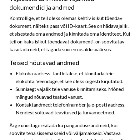
dokumendid ja andmed
Kontrollige, et teil oleks olemas kehtiv isikut tõendav
dokument, näiteks pass või ID-kaart. See on hädavajalik,
et sisestada oma andmed ja kinnitada oma identiteet. Kui
teil on kaks isikut tõendavat dokumenti, on soovitatav
kasutada neid, et tagada suurem usaldusväärsus.
Teised nõutavad andmed
Elukoha aadress: taotletakse, et kinnitada teie
elukohta. Veenduge, et see oleks õigesti kirjutatud.
Sünniaeg: vajalik teie vanuse kinnitamiseks. Mõned
mängud nõuavad teatud vanust.
Kontaktandmed: telefoninumber ja e-posti aadress.
Nendest sõltuvad teavitused ja turvameetmed.
Ärge unustage esitada ka panganduse andmeid, kui
soovite teha sissemakseid või väljamakseid. Vastava