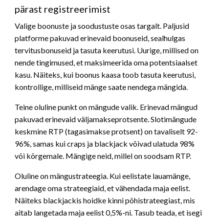
pärast registreerimist
Valige boonuste ja soodustuste osas targalt. Paljusid
platforme pakuvad erinevaid boonuseid, sealhulgas
tervitusbonuseid ja tasuta keerutusi. Uurige, millised on
nende tingimused, et maksimeerida oma potentsiaalset
kasu. Näiteks, kui boonus kaasa toob tasuta keerutusi,
kontrollige, milliseid mänge saate nendega mängida.
Teine oluline punkt on mängude valik. Erinevad mängud
pakuvad erinevaid väljamakseprotsente. Slotimängude
keskmine RTP (tagasimakse protsent) on tavaliselt 92-
96%, samas kui craps ja blackjack võivad ulatuda 98%
või kõrgemale. Mängige neid, millel on soodsam RTP.
Oluline on mängustrateegia. Kui eelistate lauamänge,
arendage oma strateegiaid, et vähendada maja eelist.
Näiteks blackjackis hoidke kinni põhistrateegiast, mis
aitab langetada maja eelist 0,5%-ni. Tasub teada, et isegi