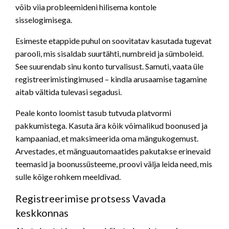
võib viia probleemideni hilisema kontole
sisselogimisega.
Esimeste etappide puhul on soovitatav kasutada tugevat
parooli, mis sisaldab suurtähti, numbreid ja sümboleid.
See suurendab sinu konto turvalisust. Samuti, vaata üle
registreerimistingimused – kindla arusaamise tagamine
aitab vältida tulevasi segadusi.
Peale konto loomist tasub tutvuda platvormi
pakkumistega. Kasuta ära kõik võimalikud boonused ja
kampaaniad, et maksimeerida oma mängukogemust.
Arvestades, et mänguautomaatides pakutakse erinevaid
teemasid ja boonussüsteeme, proovi välja leida need, mis
sulle kõige rohkem meeldivad.
Registreerimise protsess Vavada
keskkonnas