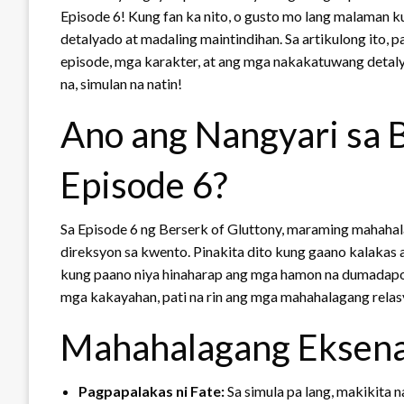
Episode 6! Kung fan ka nito, o gusto mo lang malaman k
detalyado at madaling maintindihan. Sa artikulong ito,
episode, mga karakter, at ang mga nakakatuwang deta
na, simulan na natin!
Ano ang Nangyari sa B
Episode 6?
Sa Episode 6 ng Berserk of Gluttony, maraming mahaha
direksyon sa kwento. Pinakita dito kung gaano kalakas 
kung paano niya hinaharap ang mga hamon na dumadapo 
mga kakayahan, pati na rin ang mga mahahalagang relas
Mahahalagang Eksena
Pagpapalakas ni Fate:
Sa simula pa lang, makikita 