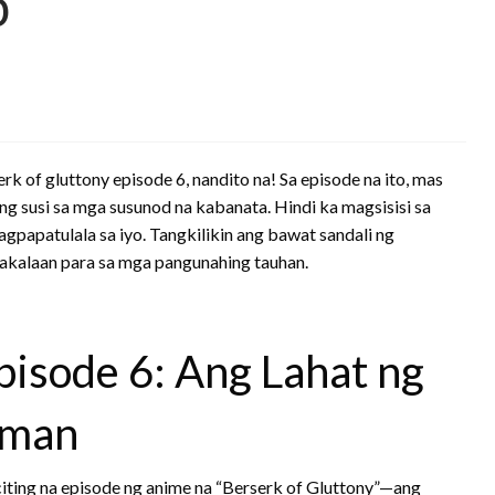
p
 of gluttony episode 6, nandito na! Sa episode na ito, mas
ing susi sa mga susunod na kabanata. Hindi ka magsisisi sa
gpapatulala sa iyo. Tangkilikin ang bawat sandali ng
 nakalaan para sa mga pangunahing tauhan.
pisode 6: Ang Lahat ng
aman
iting na episode ng anime na “Berserk of Gluttony”—ang