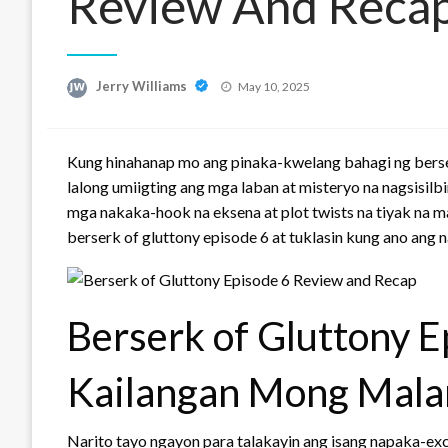
Review And Reca
Posted
Jerry Williams
May 10, 2025
on
Kung hinahanap mo ang pinaka-kwelang bahagi ng berserk
lalong umiigting ang mga laban at misteryo na nagsisilb
mga nakaka-hook na eksena at plot twists na tiyak na ma
berserk of gluttony episode 6 at tuklasin kung ano ang
Berserk of Gluttony E
Kailangan Mong Mal
Narito tayo ngayon para talakayin ang isang napaka-exc