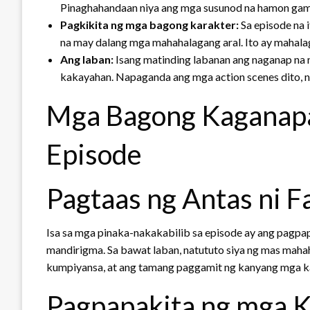
Pinaghahandaan niya ang mga susunod na hamon gamit 
Pagkikita ng mga bagong karakter:
Sa episode na 
na may dalang mga mahahalagang aral. Ito ay mahal
Ang laban:
Isang matinding labanan ang naganap na 
kakayahan. Napaganda ang mga action scenes dito, n
Mga Bagong Kaganapa
Episode
Pagtaas ng Antas ni F
Isa sa mga pinaka-nakakabilib sa episode ay ang pagpap
mandirigma. Sa bawat laban, natututo siya ng mas maha
kumpiyansa, at ang tamang paggamit ng kanyang mga k
Pagpapakita ng mga 