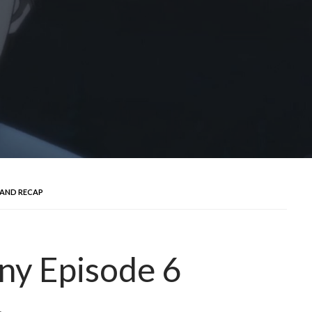
 AND RECAP
ny Episode 6