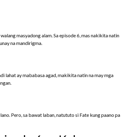
 walang masyadong alam. Sa episode 6, mas nakikita natin
tunay na mandirigma.
di lahat ay mababasa agad, makikita natin na may mga
ungan.
o. Pero, sa bawat laban, natututo si Fate kung paano pa