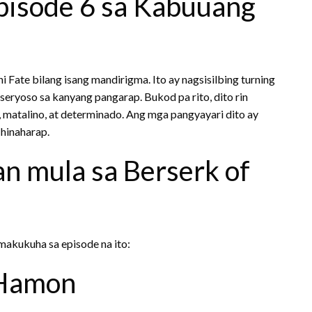
pisode 6 sa Kabuuang
 Fate bilang isang mandirigma. Ito ay nagsisilbing turning
aseryoso sa kanyang pangarap. Bukod pa rito, dito rin
atalino, at determinado. Ang mga pangyayari dito ay
 hinaharap.
n mula sa Berserk of
makukuha sa episode na ito:
 Hamon