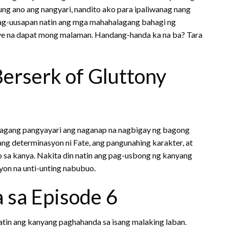
ung ano ang nangyari, nandito ako para ipaliwanag nang
 pag-uusapan natin ang mga mahahalagang bahagi ng
lye na dapat mong malaman. Handang-handa ka na ba? Tara
erserk of Gluttony
lagang pangyayari ang naganap na nagbigay ng bagong
ang determinasyon ni Fate, ang pangunahing karakter, at
sa kanya. Nakita din natin ang pag-usbong ng kanyang
yon na unti-unting nabubuo.
 sa Episode 6
natin ang kanyang paghahanda sa isang malaking laban.