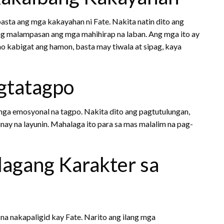
asta ang mga kakayahan ni Fate. Nakita natin dito ang
ng malampasan ang mga mahihirap na laban. Ang mga ito ay
o kabigat ang hamon, basta may tiwala at sipag, kaya
gtatagpo
mga emosyonal na tagpo. Nakita dito ang pagtutulungan,
nay na layunin. Mahalaga ito para sa mas malalim na pag-
agang Karakter sa
r na nakapaligid kay Fate. Narito ang ilang mga