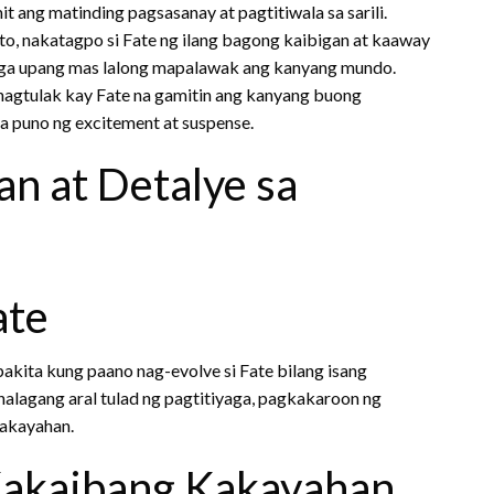
ang matinding pagsasanay at pagtitiwala sa sarili.
ito, nakatagpo si Fate ng ilang bagong kaibigan at kaaway
aga upang mas lalong mapalawak ang kanyang mundo.
nagtulak kay Fate na gamitin ang kanyang buong
a puno ng excitement at suspense.
n at Detalye sa
ate
akita kung paano nag-evolve si Fate bilang isang
halagang aral tulad ng pagtitiyaga, pagkakaroon ng
akayahan.
Kakaibang Kakayahan