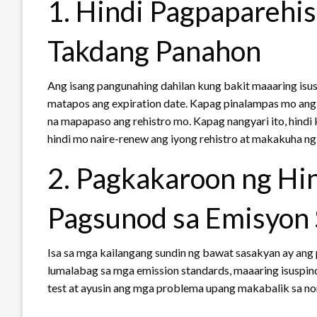
1. Hindi Pagpaparehis
Takdang Panahon
Ang isang pangunahing dahilan kung bakit maaaring isus
matapos ang expiration date. Kapag pinalampas mo ang 
na mapapaso ang rehistro mo. Kapag nangyari ito, hin
hindi mo naire-renew ang iyong rehistro at makakuha ng
2. Pagkakaroon ng H
Pagsunod sa Emisyon
Isa sa mga kailangang sundin ng bawat sasakyan ay ang 
lumalabag sa mga emission standards, maaaring isuspind
test at ayusin ang mga problema upang makabalik sa nor