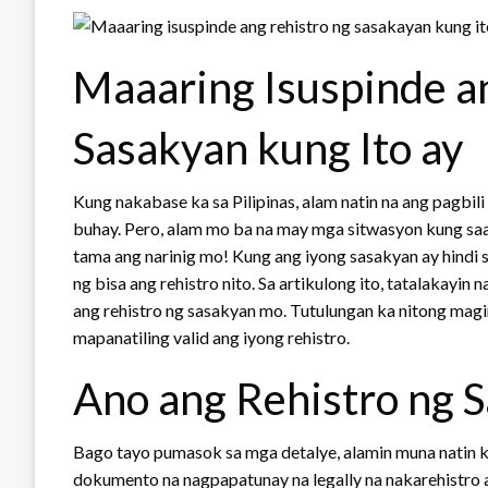
Maaaring Isuspinde a
Sasakyan kung Ito ay
Kung nakabase ka sa Pilipinas, alam natin na ang pagbil
buhay. Pero, alam mo ba na may mga sitwasyon kung saa
tama ang narinig mo! Kung ang iyong sasakyan ay hindi
ng bisa ang rehistro nito. Sa artikulong ito, tatalakayin
ang rehistro ng sasakyan mo. Tutulungan ka nitong ma
mapanatiling valid ang iyong rehistro.
Ano ang Rehistro ng 
Bago tayo pumasok sa mga detalye, alamin muna natin ku
dokumento na nagpapatunay na legally na nakarehistro 