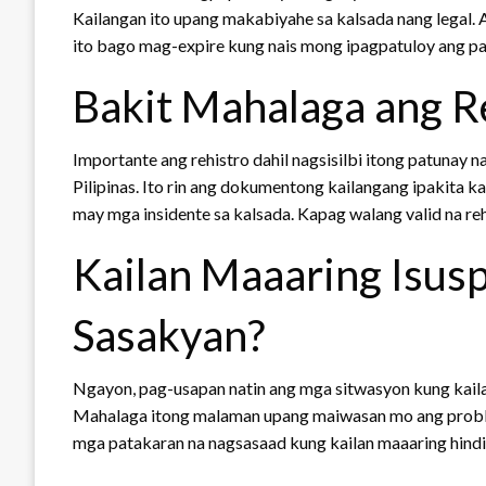
Kailangan ito upang makabiyahe sa kalsada nang legal. A
ito bago mag-expire kung nais mong ipagpatuloy ang p
Bakit Mahalaga ang R
Importante ang rehistro dahil nagsisilbi itong patunay
Pilipinas. Ito rin ang dokumentong kailangang ipakita k
may mga insidente sa kalsada. Kapag walang valid na r
Kailan Maaaring Isusp
Sasakyan?
Ngayon, pag-usapan natin ang mga sitwasyon kung kailan
Mahalaga itong malaman upang maiwasan mo ang proble
mga patakaran na nagsasaad kung kailan maaaring hindi 