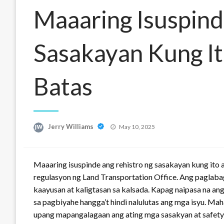
Maaaring Isuspind
Sasakayan Kung It
Batas
Posted
Jerry Williams
May 10, 2025
on
Maaaring isuspinde ang rehistro ng sasakayan kung ito
regulasyon ng Land Transportation Office. Ang paglabag
kaayusan at kaligtasan sa kalsada. Kapag naipasa na a
sa pagbiyahe hangga’t hindi nalulutas ang mga isyu. M
upang mapangalagaan ang ating mga sasakyan at safety 