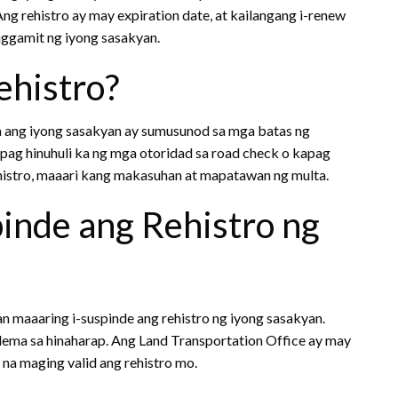
ng rehistro ay may expiration date, at kailangang i-renew
aggamit ng iyong sasakyan.
ehistro?
 na ang iyong sasakyan ay sumusunod sa mga batas ng
apag hinuhuli ka ng mga otoridad sa road check o kapag
ehistro, maaari kang makasuhan at mapatawan ng multa.
inde ang Rehistro ng
 maaaring i-suspinde ang rehistro ng iyong sasakyan.
ma sa hinaharap. Ang Land Transportation Office ay may
na maging valid ang rehistro mo.