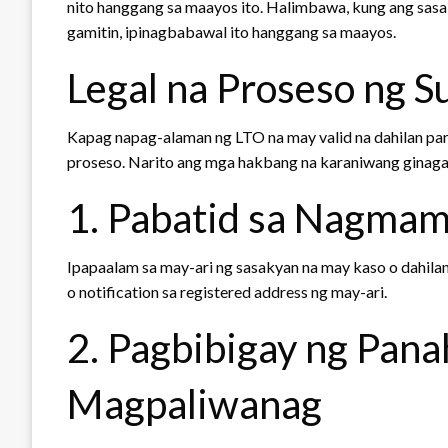
nito hanggang sa maayos ito. Halimbawa, kung ang sasak
gamitin, ipinagbabawal ito hanggang sa maayos.
Legal na Proseso ng S
Kapag napag-alaman ng LTO na may valid na dahilan para 
proseso. Narito ang mga hakbang na karaniwang ginag
1. Pabatid sa Nagmam
Ipapaalam sa may-ari ng sasakyan na may kaso o dahilan
o notification sa registered address ng may-ari.
2. Pagbibigay ng Pana
Magpaliwanag