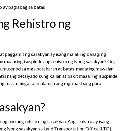
ng Rehistro ng
i at paggamit ng sasakyan ay isang malaking bahagi ng
n maaaring isuspinde ang rehistro ng iyong sasakyan? Oo,
 sumusunod sa mga patakaran at batas, maaaring mawalan
 natin nang detalyado kung kailan at bakit maaaring isuspinde
ging mas maingat at malaman ang mga hakbang para
Sasakyan?
ng ano ang rehistro ng sasakyan. Ang rehistro ay isang
ang iyong sasakyan sa Land Transportation Office (LTO).