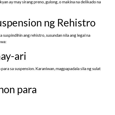
yan ay may sirang preno, gulong, o makina na delikado na
uspension ng Rehistro
suspindihin ang rehistro, susundan nila ang legal na
awa:
ay-ari
 para sa suspension. Karaniwan, magpapadala sila ng sulat
hon para