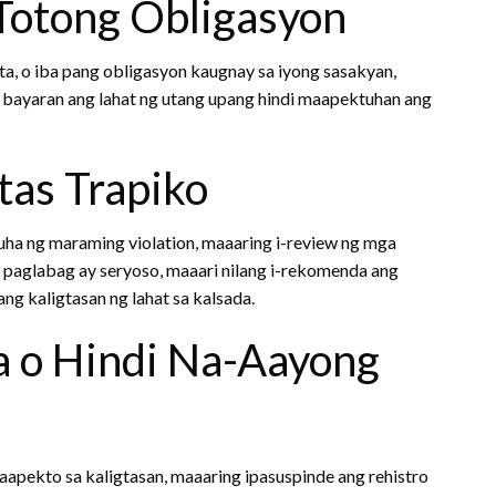
 Totong Obligasyon
, o iba pang obligasyon kaugnay sa iyong sasakyan,
 bayaran ang lahat ng utang upang hindi maapektuhan ang
tas Trapiko
uha ng maraming violation, maaaring i-review ng mga
a paglabag ay seryoso, maaari nilang i-rekomenda ang
ng kaligtasan ng lahat sa kalsada.
a o Hindi Na-Aayong
apekto sa kaligtasan, maaaring ipasuspinde ang rehistro